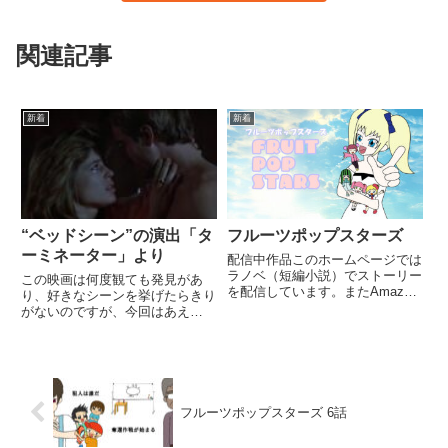
関連記事
新着
新着
“ベッドシーン”の演出「タ
フルーツポップスターズ
ーミネーター」より
配信中作品このホームページでは
ラノベ（短編小説）でストーリー
この映画は何度観ても発見があ
を配信しています。またAmazon
り、好きなシーンを挙げたらきり
ではFliptoon(縦読みマンガ)にて
がないのですが、今回はあえ
イラストと一緒に作品をお楽しみ
て“ベッドシーン”を取り上げたい
頂けます。新しいエピソードも現
と思います。「え、そこ？」と思
在執筆中です。マンガ制作の進捗
われるかもしれません。けれど、
Amazonで読...
このシーンには物語全体を象徴す
るような人間の心の繊細な動きが
凝縮...
フルーツポップスターズ 6話